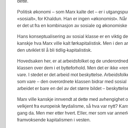
dette.
Politisk økonomi – som Marx kalte det – er i utgangspun
«sosialt», for Khaldun. Han er ingen «økonomist». Når 
er det ut fra en kombinasjon av sosiale og økonomiske 
Hans konseptualisering av sosial klasse er en viktig de
kanskje hva Marx ville kalt førkapitalistisk. Men i den 
den utviklet til å bli tidlig-kapitalistisk.
Hovedsaken her, er at arbeidsfolket og de underordned
klassen over dem i et bytteforhold. Men det er ikke «r
vare. I stedet er det arbeid mot beskyttelse. Arbeidsfolk
som vare – den overordnete klassen bidrar med sosial k
arbeidet er bare en del av det større bildet – beskyttels
Marx ville kanskje innvendt at dette med avhengighet o
velkjent fra europeisk føydalisme, så hva var nytt? Kansk
gang da. Men mer etter hvert. Eller, mer som var annerle
framvoksende kapitalismen i vesten.