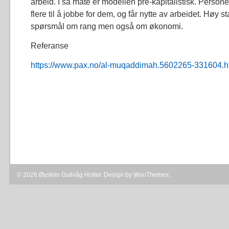
arbeid. I så måte er modellen pre-kapitalistisk. Person
flere til å jobbe for dem, og får nytte av arbeidet. Høy st
spørsmål om rang men også om økonomi.
Referanse
https://www.pax.no/al-muqaddimah.5602265-331604.h
© 2026 Øystein Gullvåg Holter. Design by
WooThemes
.