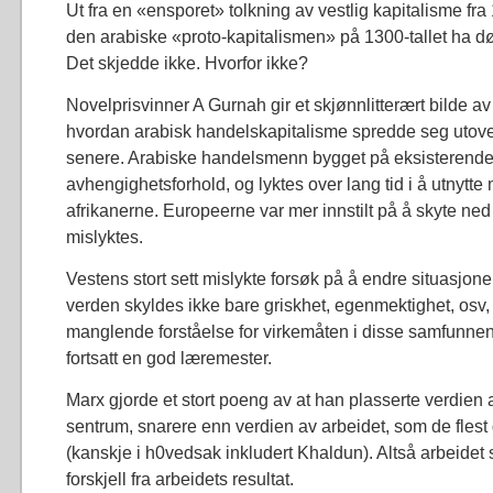
Ut fra en «ensporet» tolkning av vestlig kapitalisme fra
den arabiske «proto-kapitalismen» på 1300-tallet ha dø
Det skjedde ikke. Hvorfor ikke?
Novelprisvinner A Gurnah gir et skjønnlitterært bilde av
hvordan arabisk handelskapitalisme spredde seg utover
senere. Arabiske handelsmenn bygget på eksisterende
avhengighetsforhold, og lyktes over lang tid i å utnytte
afrikanerne. Europeerne var mer innstilt på å skyte ned
mislyktes.
Vestens stort sett mislykte forsøk på å endre situasjon
verden skyldes ikke bare griskhet, egenmektighet, osv
manglende forståelse for virkemåten i disse samfunnen
fortsatt en god læremester.
Marx gjorde et stort poeng av at han plasserte verdien 
sentrum, snarere enn verdien av arbeidet, som de flest
(kanskje i h0vedsak inkludert Khaldun). Altså arbeidet 
forskjell fra arbeidets resultat.