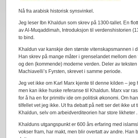
Nå fra arabisk historisk synsvinkel.
Jeg leser Ibn Khaldun som skrev på 1300-tallet. En flot
av Al-Muqaddimah, Introduksjon til verdenshistorien (13
to bind.
Khaldun var kanskje den største vitenskapsmannen i d
Han skrev på mange måter i grenselandet mellom den t
og den (kommende) moderne verden. Deler av tekste
Machiavelli’s Fyrsten, skrevet i samme periode.
Jeg vet ikke om Karl Marx kjente til denne kilden – jeg
men kan ikke huske referanse til Khaldun. Marx var rask
for å ha en for primitiv ide om politisk økonomi. Om han v
tilfellet vet jeg ikke. Ut fra debatt på nett ser det ikke ut t
Khaldun, selv om arbeidverditeorien har store likheter .
Khalduns utgangspunkt er 600 års erfaring med islams
vokser fram, har makt, men blir overtatt av andre. Han b