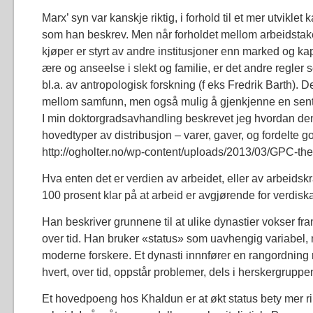
Marx’ syn var kanskje riktig, i forhold til et mer utviklet 
som han beskrev. Men når forholdet mellom arbeidstake
kjøper er styrt av andre institusjoner enn marked og kap
ære og anseelse i slekt og familie, er det andre regler 
bl.a. av antropologisk forskning (f eks Fredrik Barth). D
mellom samfunn, men også mulig å gjenkjenne en sent
I min doktorgradsavhandling beskrevet jeg hvordan den b
hovedtyper av distribusjon – varer, gaver, og fordelte god
http://ogholter.no/wp-content/uploads/2013/03/GPC-the
Hva enten det er verdien av arbeidet, eller av arbeidsk
100 prosent klar på at arbeid er avgjørende for verdisk
Han beskriver grunnene til at ulike dynastier vokser f
over tid. Han bruker «status» som uavhengig variabel
moderne forskere. Et dynasti innnfører en rangordning m
hvert, over tid, oppstår problemer, dels i herskergruppen
Et hovedpoeng hos Khaldun er at økt status bety mer r