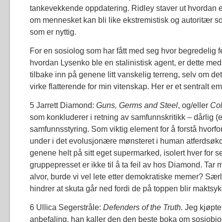
tankevekkende oppdatering. Ridley staver ut hvordan en
om mennesket kan bli like ekstremistisk og autoritær som
som er nyttig.
For en sosiolog som har fått med seg hvor begredelig f
hvordan Lysenko ble en stalinistisk agent, er dette med 
tilbake inn på genene litt vanskelig terreng, selv om det
virke flatterende for min vitenskap. Her er et sentralt e
5 Jarrett Diamond:
Guns, Germs and Steel
, og/eller
Col
som konkluderer i retning av samfunnskritikk – dårlig (eg
samfunnsstyring. Som viktig element for å forstå hvorf
under i det evolusjonære mønsteret i human atferdsøko
genene helt på sitt eget supermarked, isolert hver for 
gruppepresset er ikke til å ta feil av hos Diamond. Ta
alvor, burde vi vel lete etter demokratiske memer? Sær
hindrer at skuta går ned fordi de på toppen blir maktsyke
6 Ullica Segerstråle:
Defenders of the Truth.
Jeg kjøpte
anbefaling, han kaller den den beste boka om sosiobiod