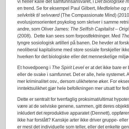
vi heller kalle det samfunnsansvaret, i
Det biologiske 
en trend. Se for eksempel Paul Gilbert,
Medfølelse og m
selvkritik til selvværd
(The Compassionate Mind) (2010
evolusjonsorientert psykolog som skriver i samme retni
andre, som Oliver James:
The Selfish Capitalist – Orig
(2008). Dette kan sees som forpostfektninger. Med
The
tyngre sosiologisk artilleri på banen. De hevder at fors
neoliberal kapitalisme med store sosiale forskjeller ikk
hverken for det biologiske eller det menneskelige miljø
Et hovedpoeng i
The Spirit Level
er at det ikke bare 
eller de svake i samfunnet. Det er alle, hele systemet. A
mer kriminalitet osv., dersom ulikhetene øker. For eks
inntektsulikhet gjør hele befolkningen mer utsatt for f
Dette er sentralt for tverrfaglig proksimat/ultimat hypot
være at de selviske genene, sammen, gitt deres objekti
inkludert det reproduktive apparatet (Dennett), oppføre
ikke har forstått? Kanskje arter ikke driver gruppe- eller
er mest det individuelle som teller, eller det enkelte g