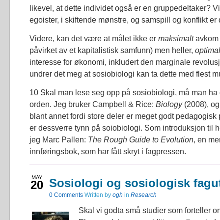
likevel, at dette individet også er en gruppedeltaker? Vi
egoister, i skiftende mønstre, og samspill og konflikt er
Videre, kan det være at målet ikke er
maksimalt
avkom 
påvirket av et kapitalistisk samfunn) men heller,
optimal
interesse for økonomi, inkludert den marginale revolus
undrer det meg at sosiobiologi kan ta dette med flest mu
10 Skal man lese seg opp på sosiobiologi, må man ha 
orden. Jeg bruker Campbell & Rice:
Biology
(2008), og
blant annet fordi store deler er meget godt pedagogisk
er dessverre tynn på soiobiologi. Som introduksjon til h
jeg Marc Pallen:
The Rough Guide to Evolution
, en me
innføringsbok, som har fått skryt i fagpressen.
MAY
Sosiologi og sosiologisk fagu
20
0
Comments
Written by
ogh
in
Research
Skal vi godta små studier som forteller 