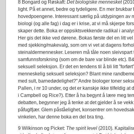
8 Bongard og Røskaft:
Det biologiske mennesket
(2010
light. På et annet, bedre og tydeligere. En mer brukbar b
hovedpoengene. Interessant særlig på utdypingen av mi
biologi (og alle fag) i dag er i krise, at vi må skjerpe f
skaper dette. Boka er oppsiktsvekkende radikal i analy
Her gis det ikke ved dørene. Bokas første del en litt v
med sjekking/makevalg, som om vi vet at dagens forhol
steinaldermennesker. Leseren må tåle noen sleivspart 
samfunnsforskning (som om de bare var blinde etc). B&
seksuell seleksjon. Er det en tendens til å bli litt ”forført
menneskelig seksuell seleksjon? Blant mine randbemer
med sult, barnedødelighet?” Andre biologer toner seksue
Pallen, i nr 10 under, og det er kanskje ikke tilfeldig a
i Campbell og Rice?). Etter å ha begynt å lære meg ter
debatten, begynner jeg å tenke at det gjelder å se vekk
påfuglfjær. Glem påståelighet, konsentrer om hovedsak
vinkelen, har denne boka en del bra ting.
9 Wilkinson og Picket:
The spirit level
(2010). Kapitalis