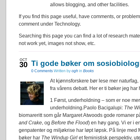
allows blogging, and other facilities.
If you find this page useful, have comments, or problem
comment under Technology.
Searching this page you can find a lot of research mat
not work yet, images not show, etc.
OCT
Ti gode bøker om sosiobiolog
30
0
Comments
Written by
ogh
in
Books
At kjønnsforskere bør lese mer naturfag, 
fra vårens debatt. Her er ti bøker jeg har 
1 Først, underholdning – som er noe me
underholdning.Paolo Bacigalupi:
The Wi
biomareritt som går Margaret Atwoods gode romaner 
and Crake
, og
Before the Flood
) en høy gang. Vi er i e
genpatenter og miljøkrise har løpt løpsk. På linje me
bøker har
The
Windup Girl
et feministisk perspektiv, uten