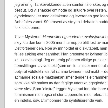
jeg er enig. Tankevekkende at en samfunnsforsker, og
best ut. Og vi snakker om hode og skuldre over resten. 
dybdeintervjuer med deltakerne og leverer en god idehi
Anbefales varmt. 90 prosent av støyen i debatten hadde
folk lest denne.
7 Iver Mysterud:
Mennesket og moderne evolusjonsteor
skryt da den kom i 2005 men har neppe blitt lest av ma
Det fortjener den. Noe av innholdet er diskutabelt, men 
felles søking etter sannhet. Han presenterer kvinner i bi
kritikk av biologi. Jeg er uenig på noen viktige punkter
fremstillingen av voldtekt (som om feminister mener at 
betyr at voldtekt mest vil ramme kvinner med makt – det b
at mange sosiale maktmekanismer tendensielt rammer
som ikke blir smittet av den faglige utforskningsglede
være sløv. Som ”ekstra” legger Mysterud inn ikke bare
feminismen men også et stort appendiks med referat fra
en indeks, osv. Et imponerende syntetiserende verk.