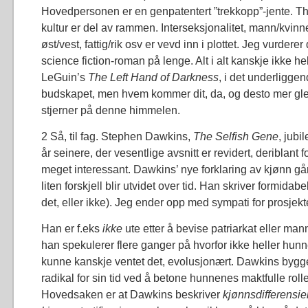
Hovedpersonen er en genpatentert ”trekkopp”-jente. T
kultur er del av rammen. Interseksjonalitet, mann/kvinn
øst/vest, fattig/rik osv er vevd inn i plottet. Jeg vurder
science fiction-roman på lenge. Alt i alt kanskje ikke 
LeGuin’s
The Left Hand of Darkness
, i det underligge
budskapet, men hvem kommer dit, da, og desto mer gled
stjerner på denne himmelen.
2 Så, til fag. Stephen Dawkins,
The Selfish Gene
, jub
år seinere, der vesentlige avsnitt er revidert, deriblant 
meget interessant. Dawkins’ nye forklaring av kjønn går 
liten forskjell blir utvidet over tid. Han skriver formidabel
det, eller ikke). Jeg ender opp med sympati for prosjekt
Han er f.eks
ikke
ute etter å bevise patriarkat eller ma
han spekulerer flere ganger på hvorfor ikke heller hu
kunne kanskje ventet det, evolusjonært. Dawkins bygg
radikal for sin tid ved å betone hunnenes maktfulle roll
Hovedsaken er at Dawkins beskriver
kjønnsdifferensie