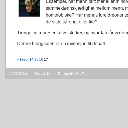
Eksempel, har menn blitt mer eller mindre
sammekjønnskjærlighet mellom menn, me
homofobiske? Har menns foreldreoriente
de siste tiårene, eller lite?
Trenger vi representative studier, og hvordan får vi de
Denne bloggsiden er en invitasjon til debatt.
« First
«
14
15
16
17
© 2026 Øystein Gullvåg Holter. Design by
WooThemes
.