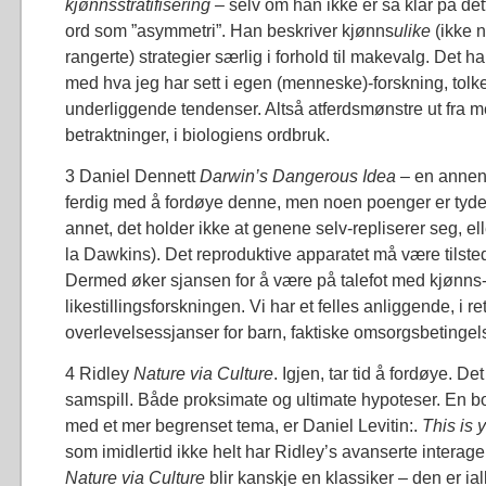
kjønnsstratifisering –
selv om han ikke er så klar på dett
ord som ”asymmetri”. Han beskriver kjønns
ulike
(ikke 
rangerte) strategier særlig i forhold til makevalg. Det ha
med hva jeg har sett i egen (menneske)-forskning, tolk
underliggende tendenser. Altså atferdsmønstre ut fra m
betraktninger, i biologiens ordbruk.
3 Daniel Dennett
Darwin’s Dangerous Idea
– en annen 
ferdig med å fordøye denne, men noen poenger er tydel
annet, det holder ikke at genene selv-repliserer seg, el
la Dawkins). Det reproduktive apparatet må være tilste
Dermed øker sjansen for å være på talefot med kjønns
likestillingsforskningen. Vi har et felles anliggende, i re
overlevelsessjanser for barn, faktiske omsorgsbetingels
4 Ridley
Nature via Culture
. Igjen, tar tid å fordøye. De
samspill. Både proksimate og ultimate hypoteser. En 
med et mer begrenset tema, er Daniel Levitin:.
This is 
som imidlertid ikke helt har Ridley’s avanserte interag
Nature via Culture
blir kanskje en klassiker – den er iall