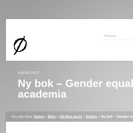
Home
A BLOG POST
Ny bok – Gender equali
academia
You are here:
Home
»
Blog
»
All blog posts
»
Books
»
Ny bok – Gender eq