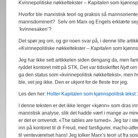
Kvinnepolitiske nøkkeltekster –
Kapitalen
som kjønnspol
Hvorfor ble marxistisk teori og praksis så mannsoriente
mannsdominert? Selv om Marx og Engels erklærte seg
‘kvinnesaken’?
Det spør jeg om, og gir noen svar på, i denne lille artik
«Kvinnepolitiske nøkkeltekster –
Kapitalen
som kjønnspo
Jeg har ikke sett artikkelen siden dengang da, men fant
ryddet kontoret mitt på STK. Det var tidsskriftet
Nytt om
ga den status som «kvinnepolitisk nøkkeltekst», men 
ble, vet jeg ikke. Den er ukjent for de fleste tror jeg.
Les den her:
Holter Kapitalen som kjønnspolitisk tekst
I denne teksten er det ikke lenger «kjønn» som dras inn 
marxistisk analyse, slik det hadde vært i mange av mine 
er det er omvendt. «The tables are turned». Jeg tar i 
inn på kontoret til dr Freud, med farsfigurer, macho-atferd
til venteværelset hans! Jeg tolker Marx’s teori ut fra so