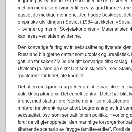
frigjøring av kvinnene. På 1900-tallet ble den i stedet 
mellom menn, som kvinner til en viss grad kunne være
passet de mektige mennene. Jeg hadde beskrevet dette t
empiriske utviklingen i Soviet i 1984-artikkelen «Sos
– kvinner og menn i Sovjetøkonomien», Materialisten 4
kan leses ved siden av denne.
Den kortvarige feiring av fri seksualitet og flytende kjøn
Russland blir gjerne omtalt som utopisk og urealistis
gått inn for saken? Ville det gitt kortvarige tilbakeslag
Utvilsom ja. Men på sikt? Det som skjedde, med Stalin, v
“pusterom” for frihet, ble kneblet.
Debatten om kjønn i dag vitner om at temaet ikke er “marg
politikk og økonomi. Det er helt sentral. Dette har blitt ty
årene, med stadig flere “sterke menn” som statsledere,
innfører innskrenking av abort, begrensning av fritt saml
seksualitet, osv, som sentralt for sin politikk. Hvorfor g
fordi de vil gjenopprette “den mannlige forsørgerkontra
tilhørende scenario av “trygge familieverdier”. Fordi d