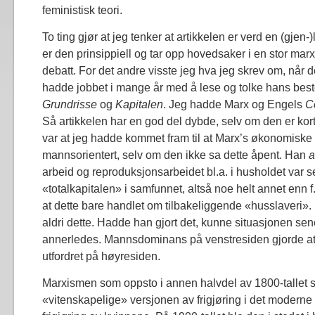
feministisk teori.
To ting gjør at jeg tenker at artikkelen er verd en (gjen-)
er den prinsippiell og tar opp hovedsaker i en stor ma
debatt. For det andre visste jeg hva jeg skrev om, når d
hadde jobbet i mange år med å lese og tolke hans beste s
Grundrisse
og
Kapitalen
. Jeg hadde Marx og Engels
C
Så artikkelen har en god del dybde, selv om den er kortf
var at jeg hadde kommet fram til at Marx’s økonomiske
mannsorientert, selv om den ikke sa dette åpent. Han
a
arbeid og reproduksjonsarbeidet bl.a. i husholdet var sen
«totalkapitalen» i samfunnet, altså noe helt annet enn 
at dette bare handlet om tilbakeliggende «husslaveri».
aldri dette. Hadde han gjort det, kunne situasjonen se
annerledes. Mannsdominans på venstresiden gjorde at d
utfordret på høyresiden.
Marxismen som oppsto i annen halvdel av 1800-tallet 
«vitenskapelige» versjonen av frigjøring i det moderne