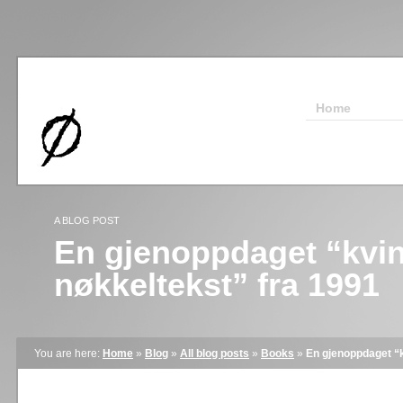
Home
A BLOG POST
En gjenoppdaget “kvin
nøkkeltekst” fra 1991
You are here:
Home
»
Blog
»
All blog posts
»
Books
»
En gjenoppdaget “k